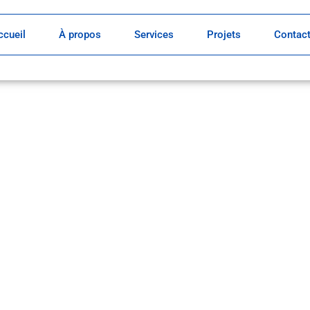
ccueil
À propos
Services
Projets
Contac
CH
rennent vie.