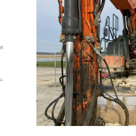
l
et
u,