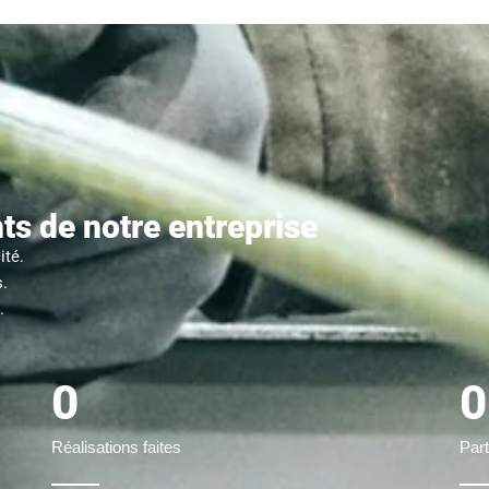
s de notre entreprise
ité.
s.
.
0
0
Réalisations faites
Part