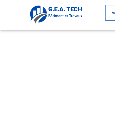
Aller
G.E.A. TECH
au
A
Bâtiment et Travaux
contenu
GEA TE
Là où vos projets p